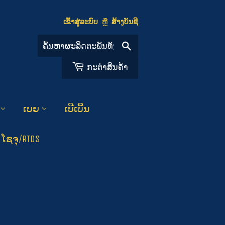
ເຂົ້າ​ສູ່​ລະ​ບົບ
ຫຼື
ສ້າງ​ບັນ​ຊີ
ຄົ້ນຫາ
​ກ​ະ​ຕ່​າ​​ສິນ​ຄ້າ
ເບຍ
ເບີເບີ້ນ
ໂຊຈຸ/RTDS