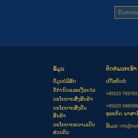
ຂໍ້ມູນ
ຕິດ​ຕໍ່​ພວກ​ເຮົາ
ຂໍ້ມູນບໍລິສັດ
ເບີໂທຕິດຕໍ່:
ຂໍ້ກຳນົດແລະເງື່ອນໄຂ
+85620 789789
ນະໂຍບາຍສົ່ງສິນຄ້າ
+85620 588588
ນະໂຍບາຍສົ່ງຄືນ
ທຸລະກິດ; ພາສາອ
ສິນຄ້າ
ນະໂຍບາຍຄວາມເປັນ
ອີເມວ: info@myb
ສ່ວນຕົວ