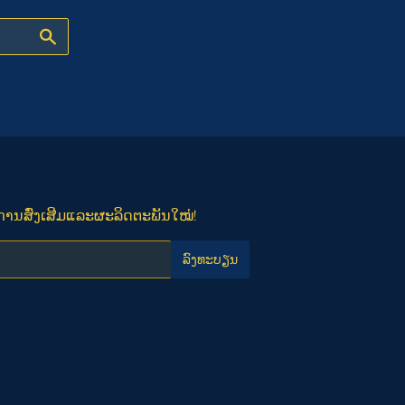
ຄົ້ນຫາ
ັບການສົ່ງເສີມແລະຜະລິດຕະພັນໃໝ່!
ລົງ​ທະ​ບຽນ