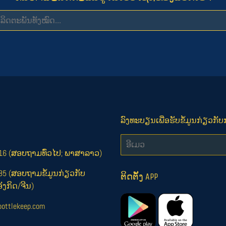
ລົງທະບຽນເພື່ອຮັບຂໍ້ມູນກ່ຽວກ
ອີ
ເມວ
16 (ສອບຖາມທົ່ວໄປ; ພາສາລາວ)
85 (ສອບຖາມຂໍ້ມູນກ່ຽວກັບ
ຕິດຕັ້ງ APP
ັງກິດ/ຈີນ)
ottlekeep.com