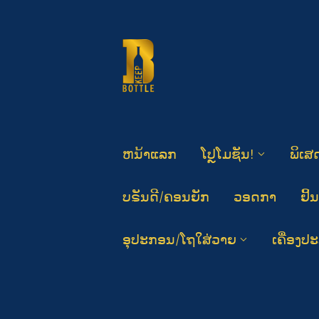
ຫນ້າແລກ
ໂປຼໂມຊັນ!
ພິເສ
ບຣັນດີ/ຄອນຍັກ
ວອດກາ
ຢິ້ນ
ອຸປະກອນ/ໂຖໃສ່ວາຍ
ເຄື່ອງປະສົ