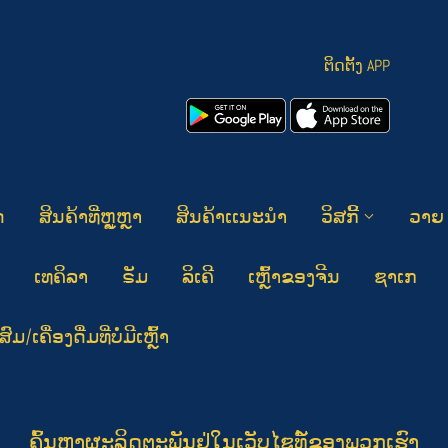
ຕິດຕັ້ງ APP
ດ
ສິນຄ້າທີ່ຫຼູຫຼາ
ສິນຄ້າເເນະນໍາ
ວິສກີ້
ວາຍ
ເທຄິລາ
ຣັມ
ລິເຄີ
ເຫຼົ້າຂອງຈີນ
ຊາເກ
ມ/ເຄື່ອງດື່ມທີ່ບໍ່ມີເຫຼົ້າ
ຄົ້ນຫາຜະລິດຕະພັນຢູ່ໃນເວັບໄຊທ໌້ຂອງພວກເຮົາ