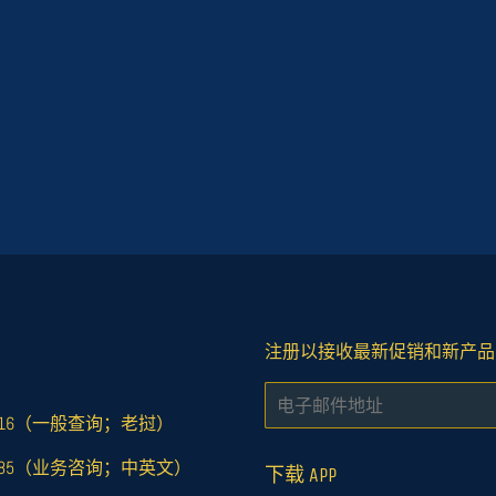
注册以接收最新促销和新产品
电
子
978916（一般查询；老挝）
邮
858885（业务咨询；中英文）
件
下载 APP