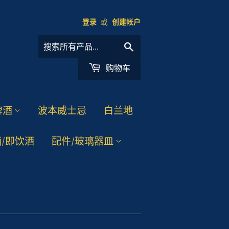
登录
或
创建帐户
搜
索
购物车
啤酒
波本威士忌
白兰地
/即饮酒
配件/玻璃器皿