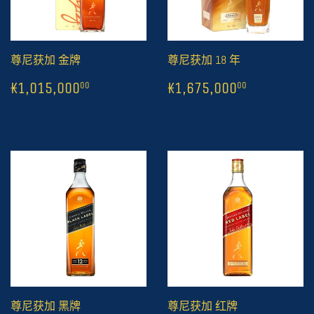
尊尼获加 金牌
尊尼获加 18 年
常
1
₭1,015,000
常
1
₭1,675,
00
₭1,015,000
₭1,675,000
00
00
规
规
价
价
格
格
尊尼获加 黑牌
尊尼获加 红牌