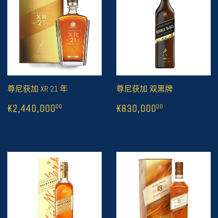
尊尼获加 XR 21 年
尊尼获加 双黑牌
常
1
₭2,440,000
常
1
₭830,000
00
0
₭2,440,000
₭830,000
00
00
规
规
价
价
格
格