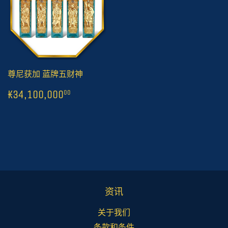
尊尼获加 蓝牌五财神
常
1
₭34,100,000
00
₭34,100,000
00
规
价
格
资讯
关于我们
条款和条件