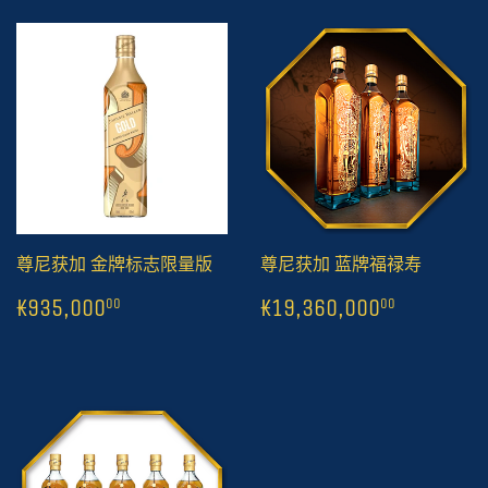
尊尼获加 金牌标志限量版
尊尼获加 蓝牌福禄寿
常
1
₭935,000
常
1
₭19,36
00
₭935,000
₭19,360,000
00
00
规
规
价
价
格
格