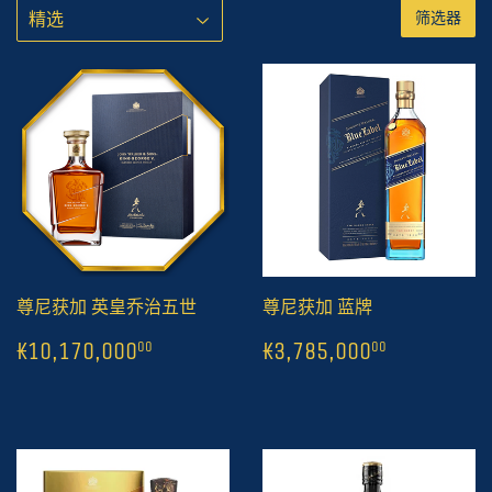
筛选器
尊尼获加 英皇乔治五世
尊尼获加 蓝牌
常
1
₭10,170,000
常
1
₭3,785,
00
₭10,170,000
₭3,785,000
00
00
规
规
价
价
格
格