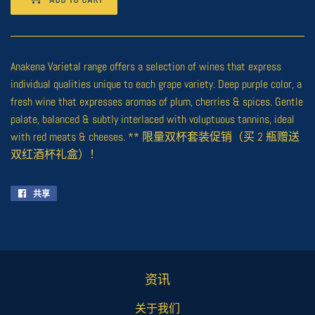
Anakena Varietal range offers a selection of wines that express
individual qualities unique to each grape variety. Deep purple color, a
fresh wine that expresses aromas of plum, cherries & spices. Gentle
palate, balanced & subtly interlaced with voluptuous tannins, ideal
with red meats & cheeses. ** 限量双杯套装促销（买 2 瓶赠送
双红酒杯礼盒）！
共享
在
Facebook
上
共
享
资讯
关于我们