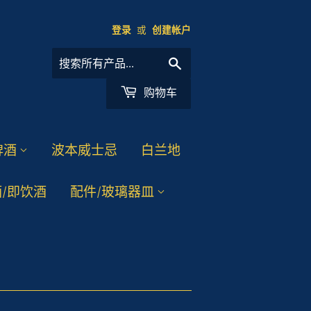
登录
或
创建帐户
搜
索
购物车
啤酒
波本威士忌
白兰地
/即饮酒
配件/玻璃器皿