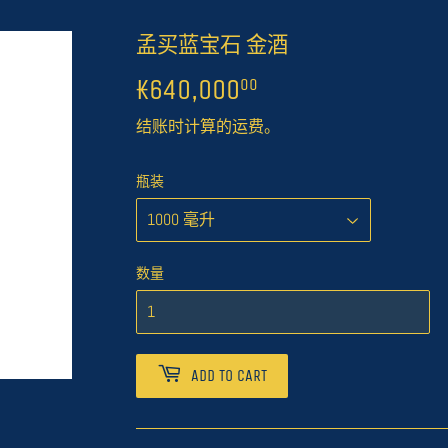
孟买蓝宝石 金酒
₭640,000
₭640,000.00
00
结账时计算的
运费
。
瓶装
数量
ADD TO CART