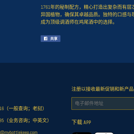
1761年的秘制配方，精心打造出复杂而有
异国植物，确保其卓越品质。独特的口感与
成为顶级调酒师在鸡尾酒中的选择。
共享
在
Facebook
上
共
享
注册以接收最新促销和新产品
电
子
978916（一般查询；老挝）
邮
858885（业务咨询；中英文）
件
下载 APP
ybottlekeep.com