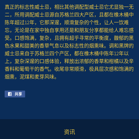
真正的标志性威士忌，相比其他调配型威士忌它尤显独一无
二，所用调配威士忌源自苏格兰四大产区，且都在橡木桶中
陈年超过12年，它那深邃，顺滑复杂的个性，让人一饮难
忘，无论是在家中独自享用还是和朋友分享都能给人难忘感
受。口感饱满，复杂，且拥有超乎寻常的平衡度，馥郁的黑
色水果和甜美的香草气息以及标志性的烟熏味。调和黑牌的
威士忌来自于苏格兰四个产区，都在橡木桶中陈年12年以
上，复杂深邃的口感体验，释放出浓郁的香草和柑橘以及辛
香料和葡萄干的香气。收尾非常顺滑，极具层次感和饱满的
烟熏，泥煤和麦芽风味。
共享
在
Facebook
上
共
享
资讯