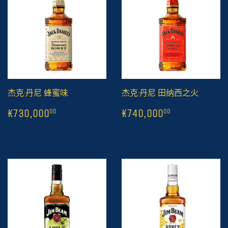
杰克·丹尼 蜂蜜味
杰克·丹尼 田纳西之火
常
1
₭730,000
常
1
₭740,000
00
0
₭730,000
₭740,000
00
00
规
规
价
价
格
格