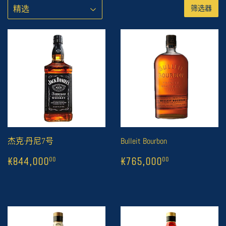
筛选器
杰克·丹尼7号
Bulleit Bourbon
常
1
₭844,000
常
1
₭765,000
00
0
₭844,000
₭765,000
00
00
规
规
价
价
格
格