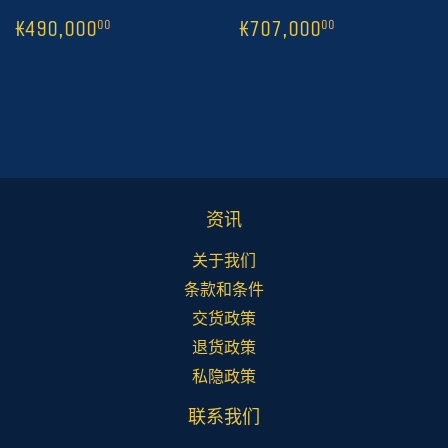
常
1
₭490,000
常
1
₭707,000
00
0
₭490,000
₭707,000
00
00
规
规
价
价
格
格
资讯
关于我们
条款和条件
交货政策
退货政策
私隐政策
联系我们