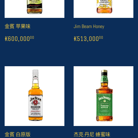
金賓 苹果味
Jim Beam Honey
常
1
₭600,000
常
1
₭513,000
00
0
₭600,000
₭513,000
00
00
规
规
价
价
格
格
金賓 白原版
杰克·丹尼 蜂蜜味