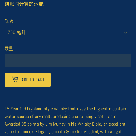
结账时计算的
运费
。
瓶装
数量
ADD TO CART
15 Year Old highland-style whisky that uses the highest mountain
water source of any malt, producing a surprisingly soft taste.
Awarded 95 points by Jim Murray in his Whisky Bible, an excellent
value for money. Elegant, smooth & medium-bodied, with a light,