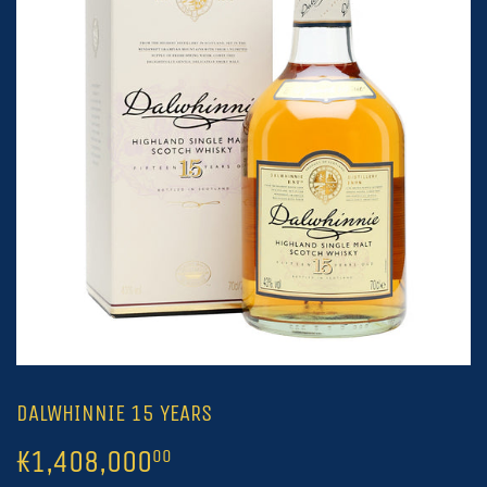
DALWHINNIE 15 YEARS
₭1,408,000
₭1,408,000.00
00