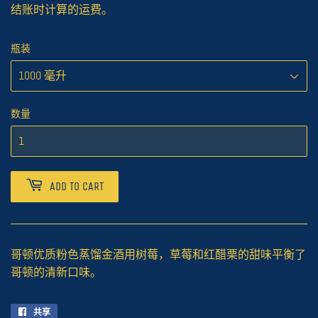
结账时计算的
运费
。
瓶装
数量
ADD TO CART
哥顿优质粉色蒸馏金酒用树莓，草莓和红醋栗的甜味平衡了
哥顿的清新口味。
共享
在